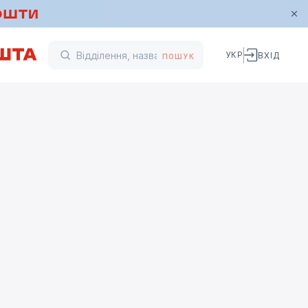
УКР
ВХІД
ПОШУК