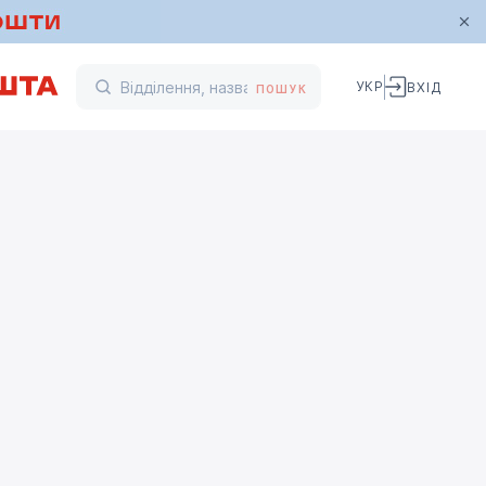
УКР
ВХІД
ПОШУК