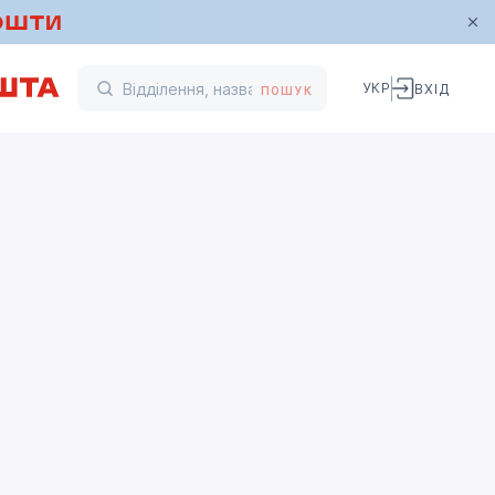
УКР
ВХІД
ПОШУК