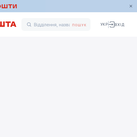
УКР
ВХІД
ПОШУК