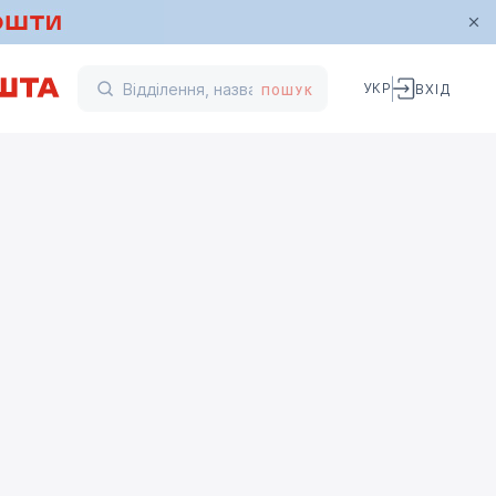
УКР
ВХІД
ПОШУК