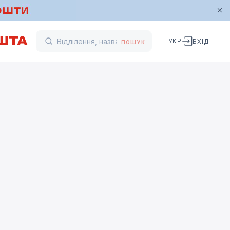
УКР
ВХІД
ПОШУК