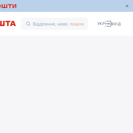
УКР
ВХІД
ПОШУК