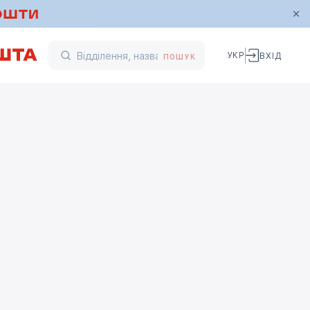
УКР
ВХІД
ПОШУК