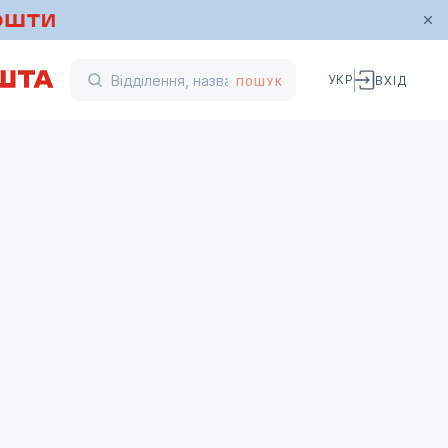
УКР
ВХІД
ПОШУК