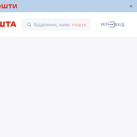
УКР
ВХІД
ПОШУК