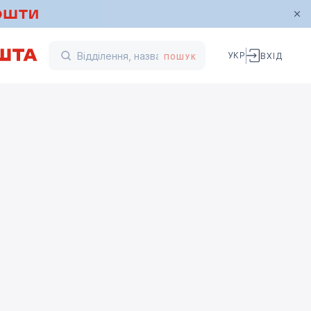
УКР
ВХІД
ПОШУК