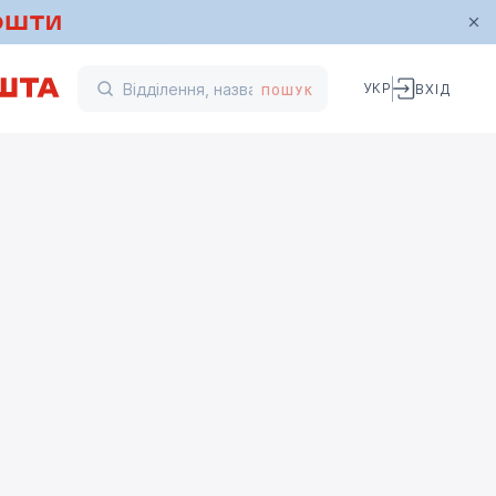
УКР
ВХІД
ПОШУК