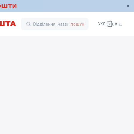
УКР
ВХІД
ПОШУК