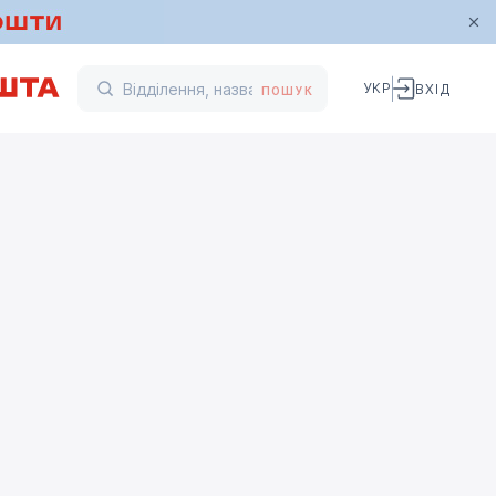
УКР
ВХІД
ПОШУК