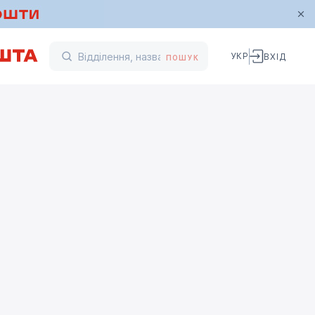
УКР
ВХІД
ПОШУК