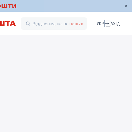
УКР
ВХІД
ПОШУК