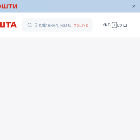
УКР
ВХІД
ПОШУК