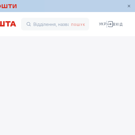
УКР
ВХІД
ПОШУК