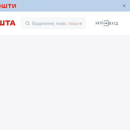
УКР
ВХІД
ПОШУК