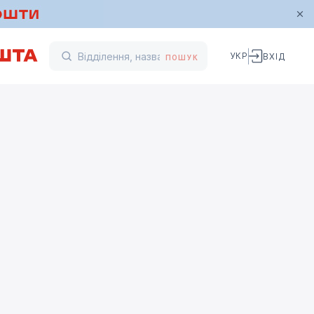
УКР
ВХІД
ПОШУК