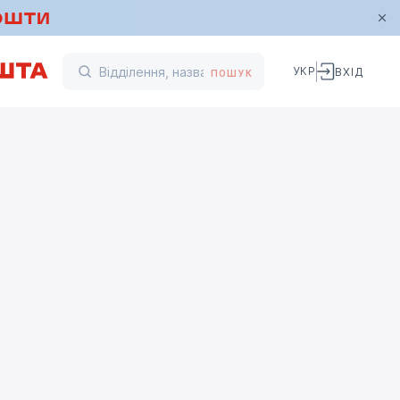
УКР
ВХІД
ПОШУК