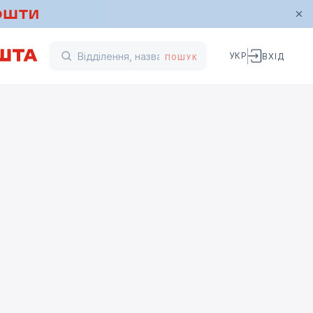
УКР
ВХІД
ПОШУК