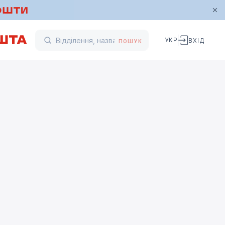
УКР
ВХІД
ПОШУК