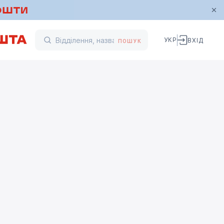
УКР
ВХІД
ПОШУК