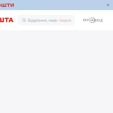
УКР
ВХІД
ПОШУК