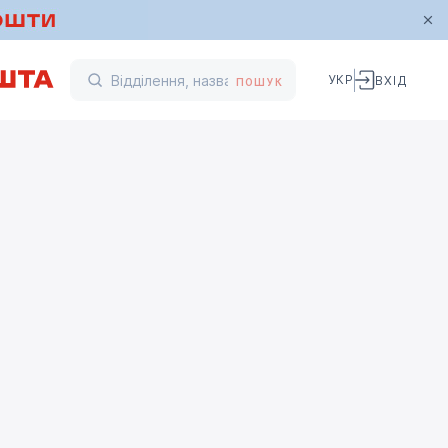
УКР
ВХІД
ПОШУК