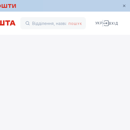
УКР
ВХІД
ПОШУК