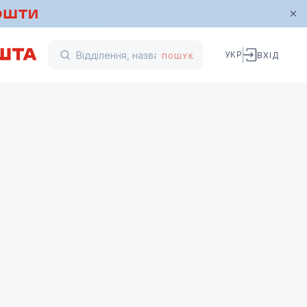
УКР
ВХІД
ПОШУК