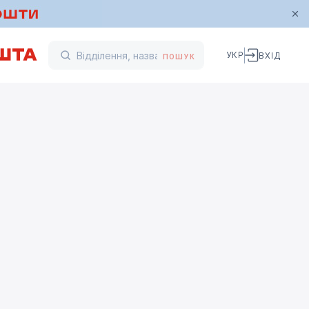
УКР
ВХІД
ПОШУК