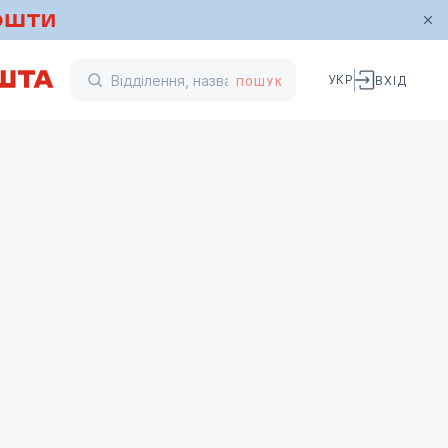
УКР
ВХІД
ПОШУК