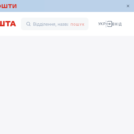
УКР
ВХІД
ПОШУК