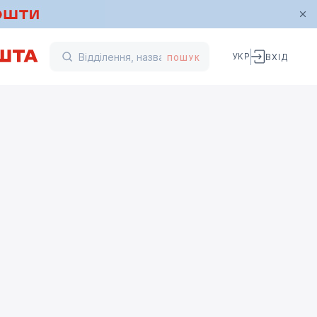
УКР
ВХІД
ПОШУК