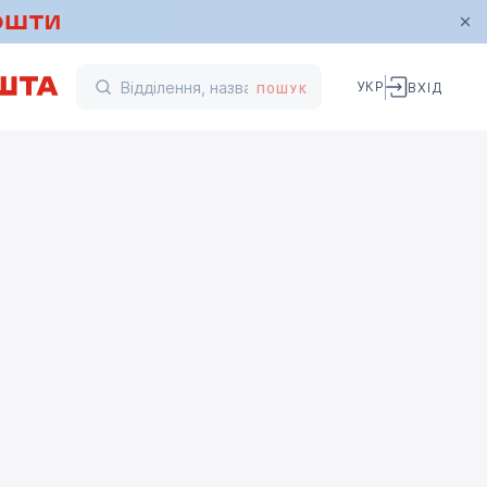
УКР
ВХІД
ПОШУК