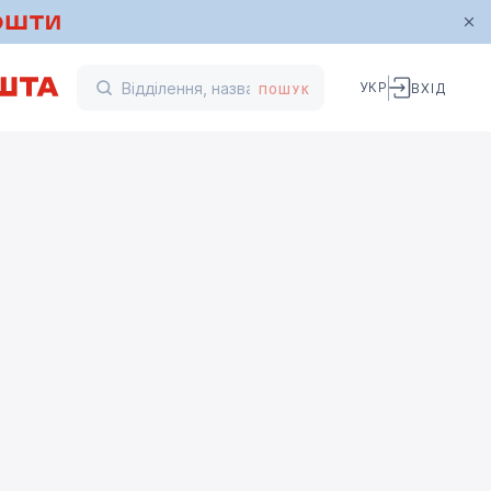
УКР
ВХІД
ПОШУК