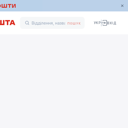
УКР
ВХІД
ПОШУК