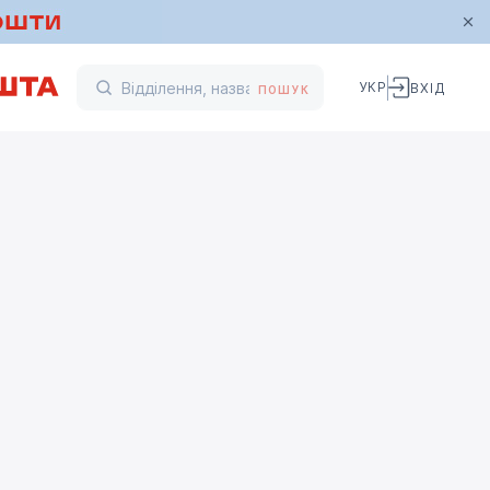
УКР
ВХІД
ПОШУК