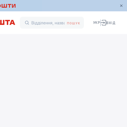
УКР
ВХІД
ПОШУК