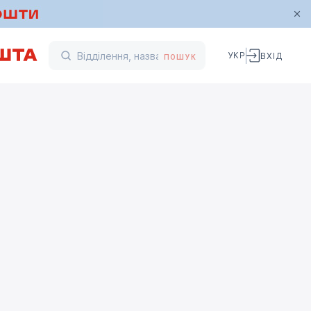
УКР
ВХІД
ПОШУК