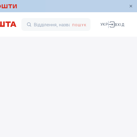
УКР
ВХІД
ПОШУК