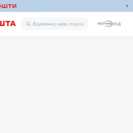
УКР
ВХІД
ПОШУК