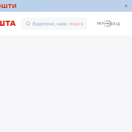
УКР
ВХІД
ПОШУК