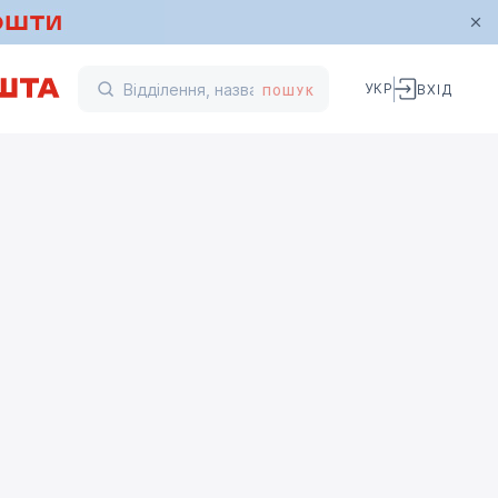
УКР
ВХІД
ПОШУК