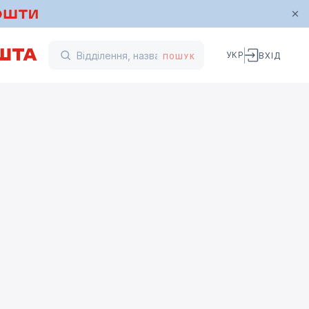
УКР
ВХІД
ПОШУК