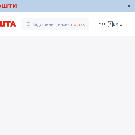
УКР
ВХІД
ПОШУК