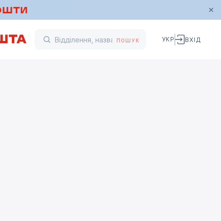
УКР
ВХІД
ПОШУК