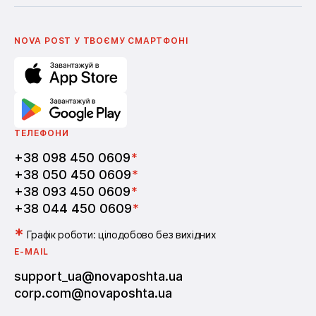
Українська
Nova Media
Умови використання промокодів
English
Школа бізнесу Нова пошта
Поширені питання
Партнерство
Вакансії
NOVA POST У ТВОЄМУ СМАРТФОНI
ТЕЛЕФОНИ
+38 098 450 0609
*
+38 050 450 0609
*
+38 093 450 0609
*
+38 044 450 0609
*
*
Графік роботи: цілодобово без вихідних
E-MAIL
support_ua@novaposhta.ua
corp.com@novaposhta.ua