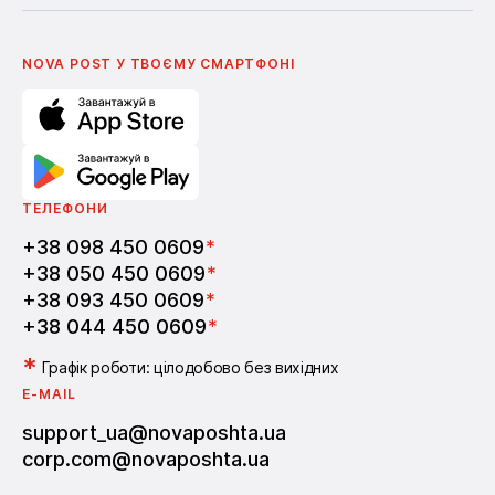
Українська
Nova Media
Умови використання промокодів
English
Школа бізнесу Нова пошта
Поширені питання
Партнерство
Вакансії
NOVA POST У ТВОЄМУ СМАРТФОНI
ТЕЛЕФОНИ
+38 098 450 0609
*
+38 050 450 0609
*
+38 093 450 0609
*
+38 044 450 0609
*
*
Графік роботи: цілодобово без вихідних
E-MAIL
support_ua@novaposhta.ua
corp.com@novaposhta.ua