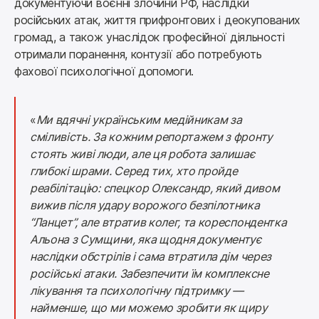
документуючи воєнні злочини РФ, наслідки 
російських атак, життя прифронтових і деокупованих 
громад, а також унаслідок професійної діяльності 
отримали поранення, контузії або потребують 
фахової психологічної допомоги.
«
Ми вдячні українським медійникам за 
сміливість. За кожним репортажем з фронту 
стоять живі люди, але ця робота залишає 
глибокі шрами. Серед тих, хто пройде 
реабілітацію: спецкор Олександр, який дивом 
вижив після удару ворожого безпілотника 
“Ланцет”, але втратив колег, та кореспондентка 
Альона з Сумщини, яка щодня документує 
наслідки обстрілів і сама втратила дім через 
російські атаки. Забезпечити їм комплексне 
лікування та психологічну підтримку — 
найменше, що ми можемо зробити як щиру 