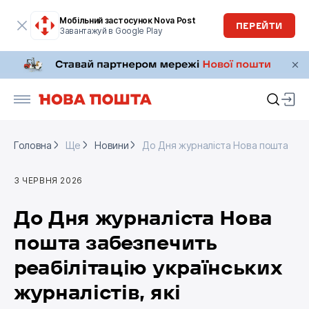
Мобільний застосунок Nova Post
ПЕРЕЙТИ
Завантажуй в Google Play
Головна
Ще
Новини
До Дня журналіста Нова пошта забез
Головна
Ще
Новини
До Дня журналіста Нова пошта забез
3 ЧЕРВНЯ 2026
До Дня журналіста Нова
пошта забезпечить
реабілітацію українських
журналістів, які