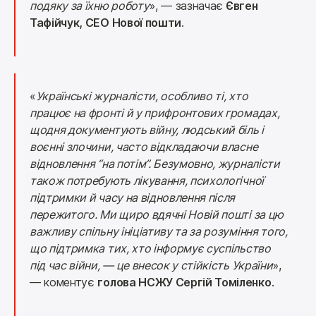
подяку за їхню роботу
», —
 зазначає
 Євген 
Тафійчук, CEO Нової пошти
.
«
Українські журналісти, особливо ті, хто 
працює на фронті й у прифронтових громадах, 
щодня документують війну, людський біль і 
воєнні злочини, часто відкладаючи власне 
відновлення “на потім”. Безумовно, журналісти 
також потребують лікування, психологічної 
підтримки й часу на відновлення після 
пережитого. Ми щиро вдячні Новій пошті за цю 
важливу спільну ініціативу та за розуміння того, 
що підтримка тих, хто інформує суспільство 
під час війни, — це внесок у стійкість України
», 
— коментує 
голова НСЖУ Сергій Томіленко
.