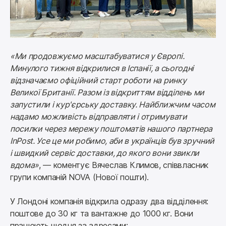
«Ми продовжуємо масштабуватися у Європі. 
Минулого тижня відкрилися в Іспанії, а сьогодні 
відзначаємо офіційний старт роботи на ринку 
Великої Британії. Разом із відкриттям відділень ми 
запустили і кур'єрську доставку. Найближчим часом 
надамо можливість відправляти і отримувати 
посилки через мережу поштоматів нашого партнера 
InPost. Усе це ми робимо, аби в українців був зручний 
і швидкий сервіс доставки, до якого вони звикли 
вдома»
, — коментує Вячеслав Климов, співвласник 
групи компаній NOVA (Нової пошти).
У Лондоні компанія відкрила одразу два відділення: 
поштове до 30 кг та вантажне до 1000 кг. Вони 
працюють щодня за адресами: