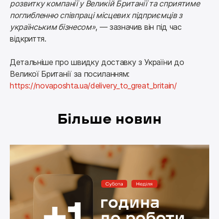
розвитку компанії у Великій Британії та сприятиме 
поглибленню співпраці місцевих підприємців з 
українським бізнесом»
, — зазначив він під час 
відкриття.
Детальніше про швидку доставку з України до 
Великої Британії за посиланням: 
https://novaposhta.ua/delivery_to_great_britain/
Більше новин