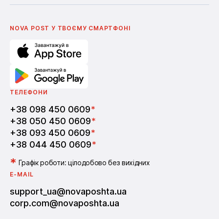
Українська
Nova Media
Умови використання промокодів
English
Школа бізнесу Нова пошта
Поширені питання
Партнерство
Вакансії
NOVA POST У ТВОЄМУ СМАРТФОНI
ТЕЛЕФОНИ
+38 098 450 0609
*
+38 050 450 0609
*
+38 093 450 0609
*
+38 044 450 0609
*
*
Графік роботи: цілодобово без вихідних
E-MAIL
support_ua@novaposhta.ua
corp.com@novaposhta.ua